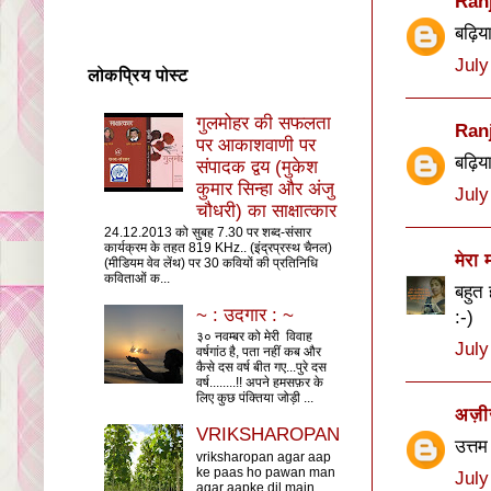
Ran
बढ़िय
July
लोकप्रिय पोस्ट
गुलमोहर की सफलता
Ran
पर आकाशवाणी पर
बढ़िय
संपादक द्वय (मुकेश
कुमार सिन्हा और अंजु
July
चौधरी) का साक्षात्कार
24.12.2013 को सुबह 7.30 पर शब्द-संसार
कार्यक्रम के तहत 819 KHz.. (इंद्रप्रस्थ चैनल)
मेरा 
(मीडियम वेव लेंथ) पर 30 कवियों की प्रतिनिधि
कविताओं क...
बहुत 
~ : उदगार : ~
:-)
३० नवम्बर को मेरी विवाह
July
वर्षगांठ है, पता नहीं कब और
कैसे दस वर्ष बीत गए...पुरे दस
वर्ष........!! अपने हमसफ़र के
लिए कुछ पंक्तिया जोड़ी ...
अज़ीज़
VRIKSHAROPAN
उत्तम 
vriksharopan agar aap
ke paas ho pawan man
July
agar aapke dil main