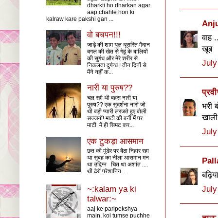
dharkti ho dharkan agar
aap chahte hon ki
kalraw kare pakshi gan ...
Anj
वो बचपन!!!
वाह 
जाड़े की शाम धुल धूसरित मैदान
खूब
बगल की खेत से गेहूं के बालियों
की सुगंध और मेरे शरीर से
July
निकलता दुर्गन्ध ! तीन दिनों से
मैंने नहीं क...
नारी या पुरुष??
प्रवी
चल रही थी बहस नारी या
पुरुष?? एक सुदर्शना नारी जो
भरी ब
थी बड़ी प्यारी लरजते हुए बोली
खाली
सज्जनों! माटी की बनी मैं पर
माटी में ही सिमट कर...
July
एक टुकड़ा आसमान
छत की मुंडेर पर बैठा निहार रहा
था सुबह का नीला आसमान मन
Pall
था उद्विग्न चित था अशांत ....
थी ढेरों परेशानिय...
बढ़िय
July
~:kalam ya ki
talwar:~
aaj ke paripekshya
main, koi tumse puchhe