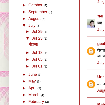
July
►
October
(4)
►
September
(5)
सदा
►
August
(5)
वाह .
▼
July
(5)
July
►
Jul 29
(1)
▼
Jul 23
(1)
gee
बोतल!
बोतल
►
Jul 18
(1)
का घर
►
Jul 05
(1)
July
►
Jul 01
(1)
►
June
(3)
Unk
►
May
(6)
ati 
►
April
(3)
Augu
►
March
(4)
►
February
(3)
Mah