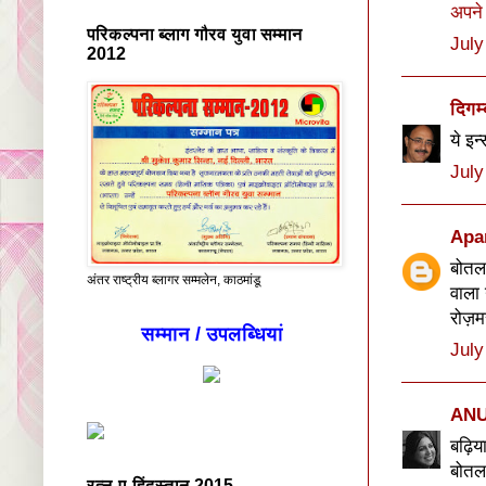
अपने
परिकल्पना ब्लाग गौरव युवा सम्मान
July
2012
दिगम
ये इन
July
Apa
बोतल 
अंतर राष्ट्रीय ब्लागर सम्मलेन, काठमांडू
वाला 
रोज़म
सम्मान / उपलब्धियां
July
ANU
बढ़िया
बोतल 
रत्न-ए-हिंदुस्तान 2015