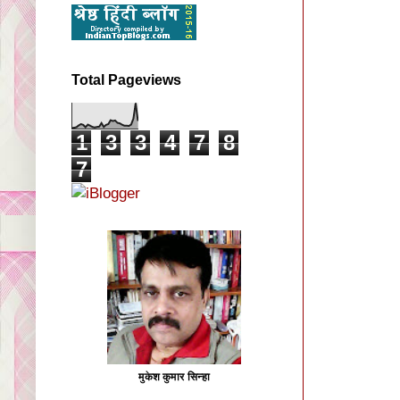
Total Pageviews
1
3
3
4
7
8
7
मुकेश कुमार सिन्हा