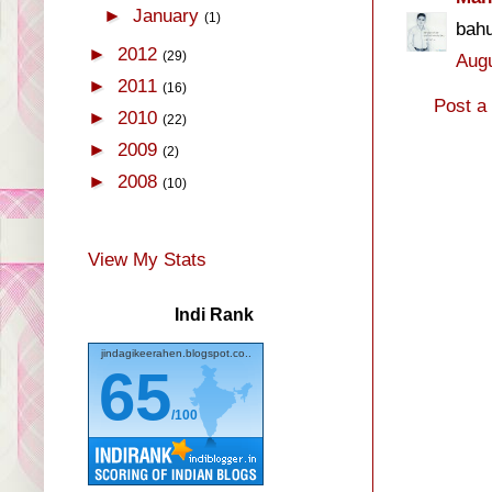
►
January
(1)
bah
►
2012
(29)
Augu
►
2011
(16)
Post 
►
2010
(22)
►
2009
(2)
►
2008
(10)
View My Stats
Indi Rank
jindagikeerahen.blogspot.co..
65
/100