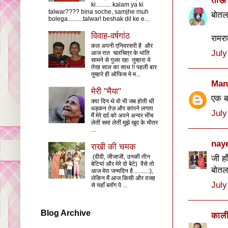
ताऊ 
ki.......... kalam ya ki
talwar???? bina soche, samjhe muh
बोतल 
bolega..........talwar! beshak dil ke e...
विवाह-वर्षगांठ
रामरा
कल अपनी एनिवरसरी है और
July
आज रात चलचित्र के भांति
सामने से गुजर रहा तुम्हारा ये
तेरह साल का साथ !! पहली बार
तुम्हारे ही ऑफिस मे म...
Man
मेरी "मैया"
एक ब
क्या दिन थे वो भी जब होती थी
धड़कन तेज़ और कांपने लगता
July
मैं मेरे दर्द को अपने अन्दर भींच
लेतीं समां लेतीं मुझे खुद के भीतर
...
nay
राखी की चमक
जी हा
(दीदी, जीजाजी, उनकी तीन
बेटियां और मेरे दो बेटे) वैसे तो
बोतल
आज मेरा जन्मदिन है..........:),
लेकिन मैं आज किसी और वजह
July
से यहाँ ब्लॉग पे ...
Blog Archive
काली