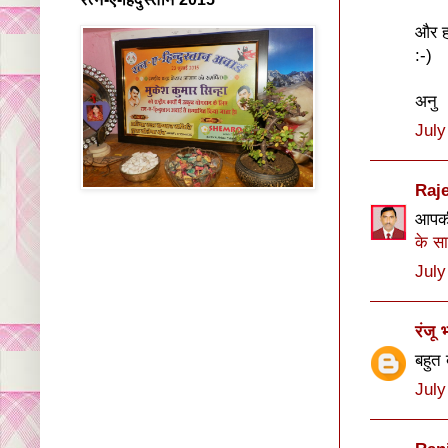
और ह
:-)
अनु
July
Raj
आपकी
के स
July
रंजू 
बहुत
July