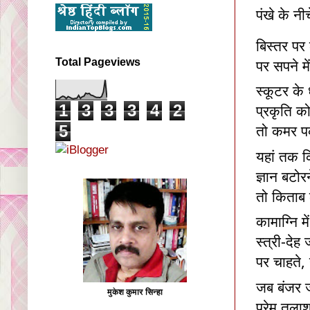
पंखे के नीच
बिस्तर पर 
पर सपने मे
Total Pageviews
स्कूटर के 
प्रकृति को
1
3
3
3
4
2
तो कमर पक
5
यहां तक क
ज्ञान बटो
तो किताब क
कामाग्नि मे
स्त्री-दे
पर चाहते,
जब बंजर ज
मुकेश कुमार सिन्हा
प्रेम तलाश