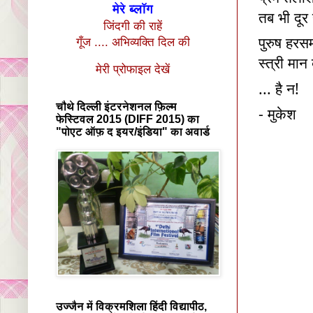
मेरे ब्लॉग
तब भी दूर
जिंदगी की राहें
पुरुष हरसम
गूँज .... अभिव्यक्ति दिल की
स्त्री मान
मेरी प्रोफाइल देखें
... है न!
चौथे दिल्ली इंटरनेशनल फ़िल्म
- मुकेश
फेस्टिवल 2015 (DIFF 2015) का
"पोएट ऑफ़ द इयर/इंडिया" का अवार्ड
उज्जैन में विक्रमशिला हिंदी विद्यापीठ,