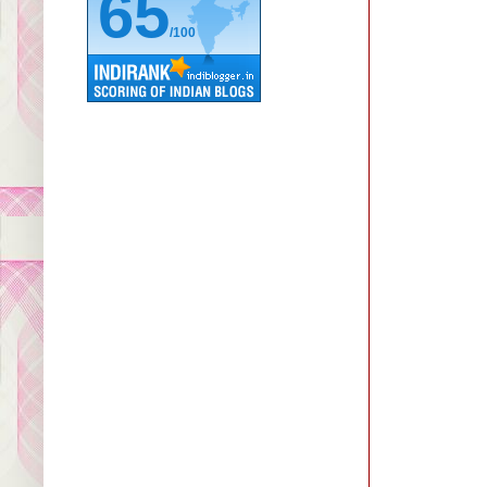
65
/100