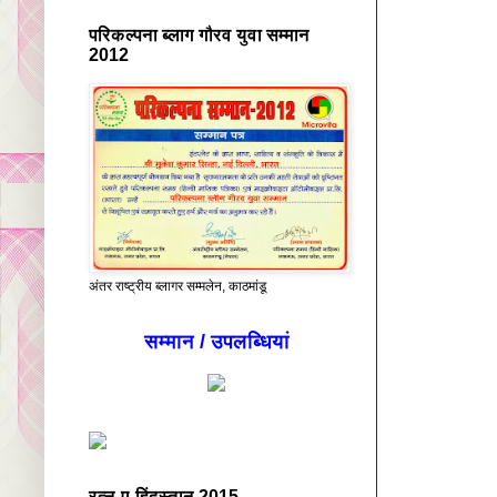
परिकल्पना ब्लाग गौरव युवा सम्मान
2012
अंतर राष्ट्रीय ब्लागर सम्मलेन, काठमांडू
सम्मान / उपलब्धियां
रत्न-ए-हिंदुस्तान 2015