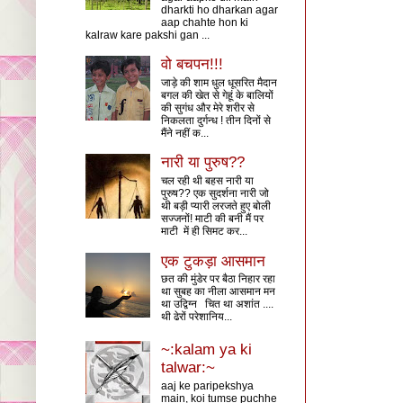
dharkti ho dharkan agar
aap chahte hon ki
kalraw kare pakshi gan ...
वो बचपन!!!
जाड़े की शाम धुल धूसरित मैदान
बगल की खेत से गेहूं के बालियों
की सुगंध और मेरे शरीर से
निकलता दुर्गन्ध ! तीन दिनों से
मैंने नहीं क...
नारी या पुरुष??
चल रही थी बहस नारी या
पुरुष?? एक सुदर्शना नारी जो
थी बड़ी प्यारी लरजते हुए बोली
सज्जनों! माटी की बनी मैं पर
माटी में ही सिमट कर...
एक टुकड़ा आसमान
छत की मुंडेर पर बैठा निहार रहा
था सुबह का नीला आसमान मन
था उद्विग्न चित था अशांत ....
थी ढेरों परेशानिय...
~:kalam ya ki
talwar:~
aaj ke paripekshya
main, koi tumse puchhe