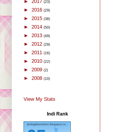
►
2017
(23)
►
2016
(29)
►
2015
(38)
►
2014
(50)
►
2013
(49)
►
2012
(29)
►
2011
(16)
►
2010
(22)
►
2009
(2)
►
2008
(10)
View My Stats
Indi Rank
jindagikeerahen.blogspot.co..